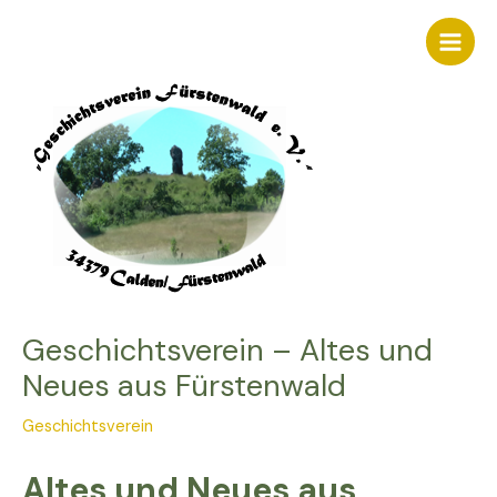
Zum
Inhalt
Main
springen
Men
Geschichtsverein – Altes und
Neues aus Fürstenwald
Geschichtsverein
Altes und Neues aus