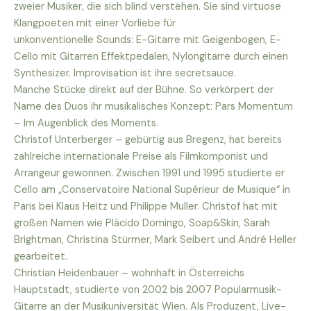
zweier Musiker, die sich blind verstehen. Sie sind virtuose
Klangpoeten mit einer Vorliebe für
unkonventionelle Sounds: E-Gitarre mit Geigenbogen, E-
Cello mit Gitarren Effektpedalen, Nylongitarre durch einen
Synthesizer. Improvisation ist ihre secretsauce.
Manche Stücke direkt auf der Bühne. So verkörpert der
Name des Duos ihr musikalisches Konzept: Pars Momentum
– Im Augenblick des Moments.
Christof Unterberger – gebürtig aus Bregenz, hat bereits
zahlreiche internationale Preise als Filmkomponist und
Arrangeur gewonnen. Zwischen 1991 und 1995 studierte er
Cello am „Conservatoire National Supérieur de Musique“ in
Paris bei Klaus Heitz und Philippe Muller. Christof hat mit
großen Namen wie Plácido Domingo, Soap&Skin, Sarah
Brightman, Christina Stürmer, Mark Seibert und André Heller
gearbeitet.
Christian Heidenbauer – wohnhaft in Österreichs
Hauptstadt, studierte von 2002 bis 2007 Popularmusik-
Gitarre an der Musikuniversität Wien. Als Produzent, Live-