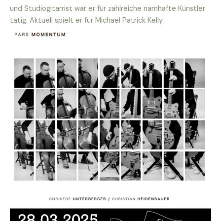
und Studiogitarrist war er für zahlreiche namhafte Künstler
tätig. Aktuell spielt er für Michael Patrick Kelly.