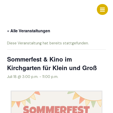
Zum
Inhalt
Main
springen
Men
« Alle Veranstaltungen
Diese Veranstaltung hat bereits stattgefunden.
Sommerfest & Kino im
Kirchgarten für Klein und Groß
Juli 18 @ 3:00 p.m.
-
11:00 p.m.